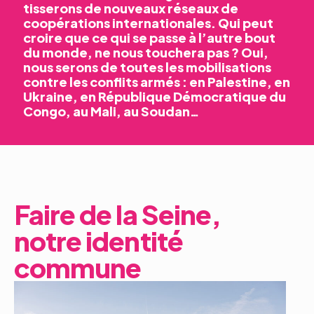
tisserons de nouveaux réseaux de
coopérations internationales. Qui peut
croire que ce qui se passe à l’autre bout
du monde, ne nous touchera pas ? Oui,
nous serons de toutes les mobilisations
contre les conflits armés : en Palestine, en
Ukraine, en République Démocratique du
Congo, au Mali, au Soudan…
Faire de la Seine,
notre identité
commune