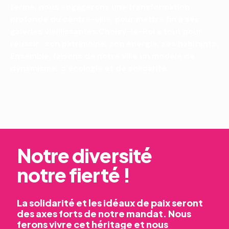
terme, nous engagerons une transformation
profonde du centre-ville, pour mettre fin à ses
galeries vieillissantes.Choisy-le-Roi a tout pour
réussir : son patrimoine, son énergie, ses habitants.
Ensemble, faisons de notre ville un modèle de
dynamisme, d’écologie et de solidarité.
Notre diversité
notre fierté !
La solidarité et les idéaux de paix seront
des axes forts de notre mandat. Nous
ferons vivre cet héritage et nous