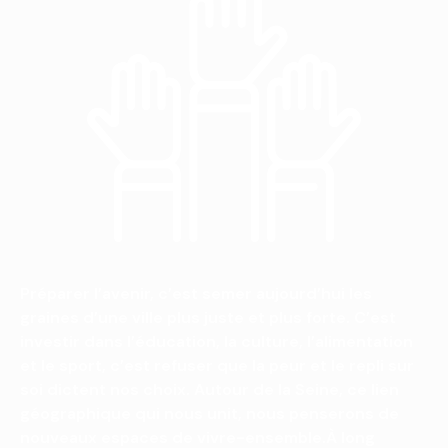
Préparer l’avenir, c’est semer aujourd’hui les
graines d’une ville plus juste et plus forte. C’est
investir dans l’éducation, la culture, l’alimentation
et le sport, c’est refuser que la peur et le repli sur
soi dictent nos choix. Autour de la Seine, ce lien
géographique qui nous unit, nous penserons de
nouveaux espaces de vivre-ensemble.À long