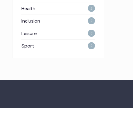
Health
2
Inclusion
2
Leisure
3
Sport
2
YOUTUBE
TIKTOK
SEARCH